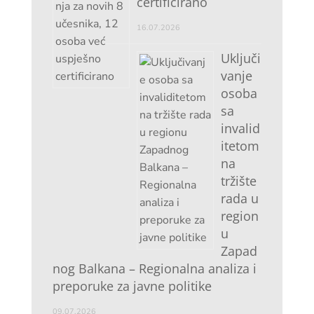
certificirano
16.07.2026
Uključi
vanje
osoba
sa
invalid
itetom
na
tržište
rada u
region
u
Zapad
nog Balkana – Regionalna analiza i
preporuke za javne politike
09.07.2026