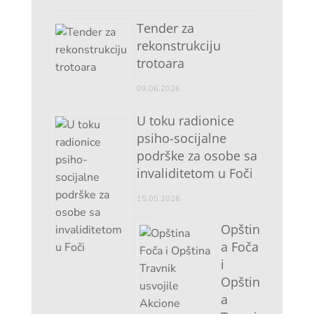
Tender za
rekonstrukciju
trotoara
09.06.2026
U toku radionice
psiho-socijalne
podrške za osobe sa
invaliditetom u Foči
15.05.2026
Opštin
a Foča
i
Opštin
a