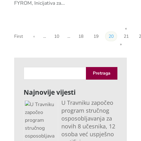
FYROM, Inicijativa za...
«
First
«
...
10
...
18
19
20
21
»
Najnovije vijesti
U Travniku započeo
program stručnog
osposobljavanja za
novih 8 učesnika, 12
osoba već uspješno