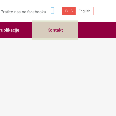
BHS
English
Pratite nas na facebooku
Publikacije
Kontakt
drustvo. Diplomirala je
jama radi od 1996. godine,
rojektima i konsultanskim