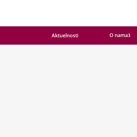
O nama
Aktuelnosti
Biljana Zgonjanin
Predsjednica LIR CD
Biljana Zgonjanin je predsjednica Upravnog
ekonomiju, mikroracunare i stekla diplomu
a u lokalnoj nevladinoj organizaciji LIR/LI
poslovima čiji je cilj razvoj civilnog društva