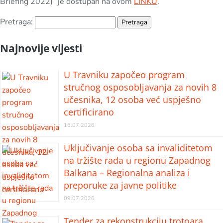
Briefing 2022)” je dostupan na ovom
LINKU
.
Pretraga:
Najnovije vijesti
U Travniku započeo program
stručnog osposobljavanja za novih 8
učesnika, 12 osoba već uspješno
certificirano
16.07.2026
Uključivanje osoba sa invaliditetom
na tržište rada u regionu Zapadnog
Balkana – Regionalna analiza i
preporuke za javne politike
09.07.2026
Tender za rekonstrukciju trotoara