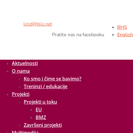
Adresa:
Kralja Petra II br.9,
78000 Banja Luka, BiH
Tel/fax:
+ 387 51 926 260
Mob:
+ 387 65 538 216
E-mail:
lircd@blic.net
BHS
Pratite nas na facebooku
English
Aktuelnosti
O nama
Ko smo i čime se bavimo?
Treninzi / edukacije
Projekti
Projekti u toku
EU
BMZ
Završeni projekti
Multimedija