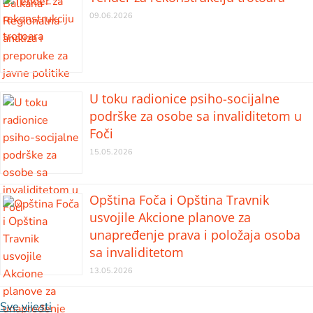
09.06.2026
U toku radionice psiho-socijalne
podrške za osobe sa invaliditetom u
Foči
15.05.2026
Opština Foča i Opština Travnik
usvojile Akcione planove za
unapređenje prava i položaja osoba
sa invaliditetom
13.05.2026
Sve vijesti