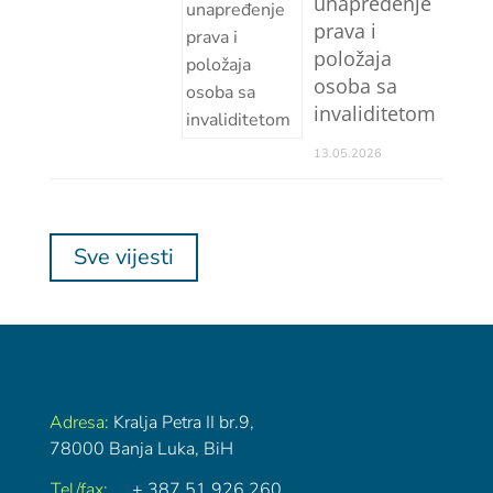
unapređenje
prava i
položaja
osoba sa
invaliditetom
13.05.2026
Sve vijesti
Adresa:
Kralja Petra II br.9,
78000 Banja Luka, BiH
Tel/fax:
+ 387 51 926 260