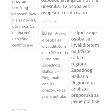
učesnika, 12 osoba već
uspješno certificirano
16.07.2026
Uključivanje
osoba sa
invaliditetom
na tržište
rada u
regionu
Zapadnog
Balkana –
Regionalna
analiza i
preporuke za
javne politike
09.07.2026