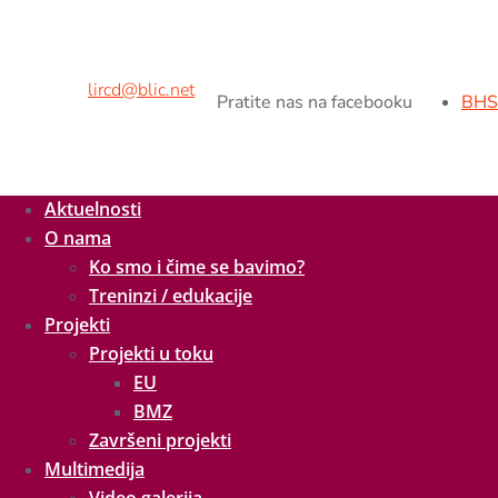
Adresa:
Kralja Petra II br.9,
78000 Banja Luka, BiH
Tel/fax:
+ 387 51 926 260
Mob:
+ 387 65 538 216
E-mail:
lircd@blic.net
Pratite nas na facebooku
BHS
Aktuelnosti
O nama
Ko smo i čime se bavimo?
Treninzi / edukacije
Projekti
Projekti u toku
EU
BMZ
Završeni projekti
Multimedija