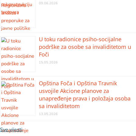
09.06.2026
U toku radionice psiho-socijalne
podrške za osobe sa invaliditetom u
Foči
15.05.2026
Opština Foča i Opština Travnik
usvojile Akcione planove za
unapređenje prava i položaja osoba
sa invaliditetom
13.05.2026
Sve vijesti