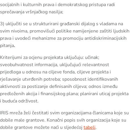
socijalnih i kulturnih prava i demokratskog pristupa radi
sprečavanja vršnjačkog nasilja;
3) uključiti se u strukturirani građanski dijalog s vladama na
svim nivoima, promovišući politike namijenjene zaštiti ljudskih
prava i uvodeći mehanizme za promociju antidiskriminacijskih
pitanja
.
Kriterijumi za ocjenu projekata uključuju: učinak;
sveobuhvatnost informacija, uključujući relevantnost
prijedloga u odnosu na ciljeve fonda, ciljeve projekta i
rješavanje utvrđenih potreba; sposobnost identifikovanih
aktivnosti za postizanje definisanih ciljeva; odnos između
predloženih akcija i finansijskog plana; planirani uticaj projekta
i buduća održivost.
IRIS mreža želi čestitati svim organizacijama članicama koje su
dobile male grantove. Konačni popis svih organizacija koje su
dobile grantove možete naći u sljedećoj
tabeli
.