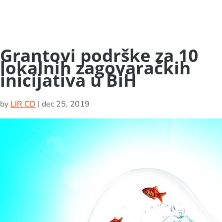
Grantovi podrške za 10
lokalnih zagovaračkih
inicijativa u BiH
by
LIR CD
|
dec 25, 2019