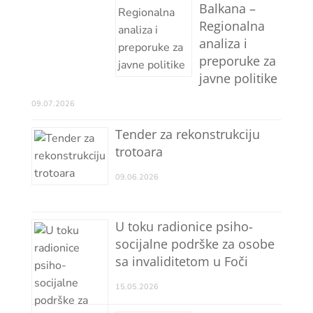
Balkana –
Regionalna
analiza i
preporuke za
javne politike
09.07.2026
Tender za rekonstrukciju
trotoara
09.06.2026
U toku radionice psiho-
socijalne podrške za osobe
sa invaliditetom u Foči
15.05.2026