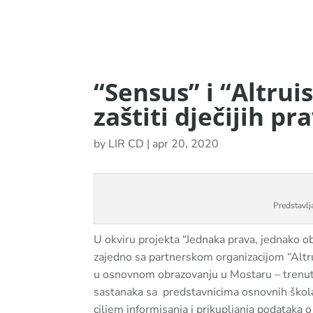
“Sensus” i “Altruis
zaštiti dječijih p
by
LIR CD
|
apr 20, 2020
Predstavlj
U okviru projekta “Jednaka prava, jednako o
zajedno sa partnerskom organizacijom “Altrui
u osnovnom obrazovanju u Mostaru – trenutna
sastanaka sa predstavnicima osnovnih škola 
ciljem informisanja i prikupljanja podataka o