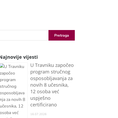
Najnovije vijesti
U Travniku započeo
program stručnog
osposobljavanja za
novih 8 učesnika,
12 osoba već
uspješno
certificirano
16.07.2026