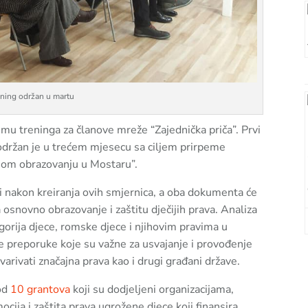
ening održan u martu
mu treninga za članove mreže “Zajednička priča”. Prvi
 održan je u trećem mjesecu sa ciljem prirpeme
nom obrazovanju u Mostaru”.
diti nakon kreiranja ovih smjernica, a oba dokumenta će
 osnovno obrazovanje i zaštitu dječijih prava. Analiza
gorija djece, romske djece i njihovim pravima u
 te preporuke koje su važne za usvajanje i provođenje
arivati značajna prava kao i drugi građani države.
 od
10 grantova
koji su dodjeljeni organizacijama,
cija i zaštita prava ugrožene djece koji finansira