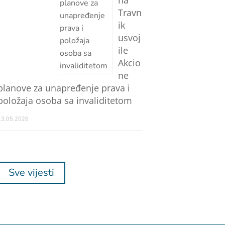
na
Travn
ik
usvoj
ile
Akcio
ne
planove za unapređenje prava i
položaja osoba sa invaliditetom
13.05.2026
Sve vijesti