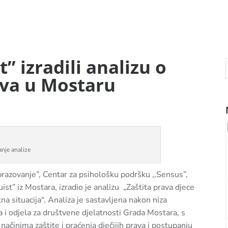
t” izradili analizu o
rava u Mostaru
anje analize
brazovanje”, Centar za psihološku podršku ,,Sensus”,
st” iz Mostara, izradio je analizu „Zaštita prava djece
 situacija“. Analiza je sastavljena nakon niza
i odjela za društvene djelatnosti Grada Mostara, s
 načinima zaštite i praćenja dječijih prava i postupanju