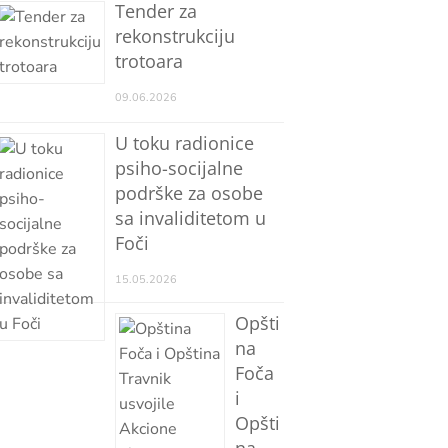
Tender za
rekonstrukciju
trotoara
09.06.2026
U toku radionice
psiho-socijalne
podrške za osobe
sa invaliditetom u
Foči
15.05.2026
Opšti
na
Foča
i
Opšti