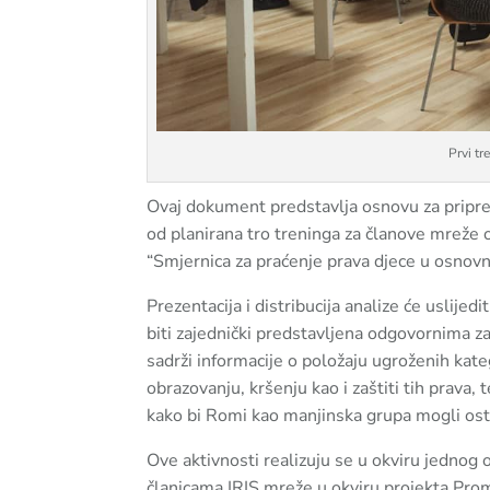
Prvi tr
Ovaj dokument predstavlja osnovu za pripre
od planirana tro treninga za članove mreže
“Smjernica za praćenje prava djece u osnov
Prezentacija i distribucija analize će uslije
biti zajednički predstavljena odgovornima za
sadrži informacije o položaju ugroženih kate
obrazovanju, kršenju kao i zaštiti tih prava,
kako bi Romi kao manjinska grupa mogli ostv
Ove aktivnosti realizuju se u okviru jednog
članicama IRIS mreže u okviru projekta Promo