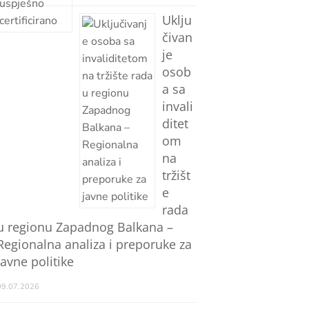
Uklju
čivan
je
osob
a sa
invali
ditet
om
na
tržišt
e
rada
u regionu Zapadnog Balkana –
Regionalna analiza i preporuke za
javne politike
09.07.2026