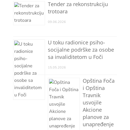
Tender za rekonstrukciju
trotoara
09.06.2026
U toku radionice psiho-
socijalne podrške za osobe
sa invaliditetom u Foči
15.05.2026
Opština Foča
i Opština
Travnik
usvojile
Akcione
planove za
unapređenje