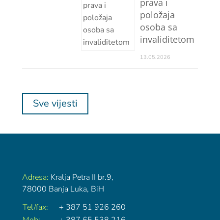
prava i
položaja
osoba sa
invaliditetom
13.05.2026
Sve vijesti
Adresa:
Kralja Petra II br.9,
78000 Banja Luka, BiH
Tel/fax:
+ 387 51 926 260
Mob:
+ 387 65 538 216