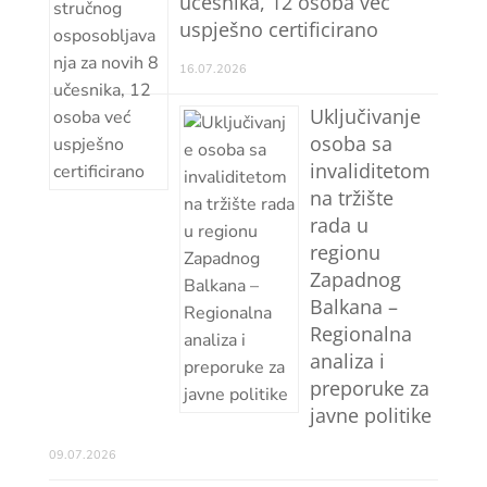
učesnika, 12 osoba već
uspješno certificirano
16.07.2026
Uključivanje
osoba sa
invaliditetom
na tržište
rada u
regionu
Zapadnog
Balkana –
Regionalna
analiza i
preporuke za
javne politike
09.07.2026