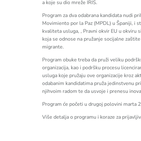
a koje su dio mreže IRIS.
Program za dva odabrana kandidata nudi pril
Movimiento por la Paz (MPDL) u Španiji, i s
kvaliteta usluga, , Pravni okvir EU u okviru 
koja se odnose na pružanje socijalne zaštit
migrante.
Program obuke treba da pruži veliku podršku
organizacija, kao i podršku procesu licenciran
usluga koje pružaju ove organizacije kroz ak
odabanim kandidatima pruža jedinstvenu pri
njihvoim radom te da usvoje i prenesu inova
Program će početi u drugoj polovini marta 
Više detalja o programu i koraze za prijavlj