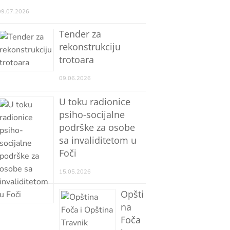
09.07.2026
Tender za
rekonstrukciju
trotoara
09.06.2026
U toku radionice
psiho-socijalne
podrške za osobe
sa invaliditetom u
Foči
15.05.2026
Opšti
na
Foča