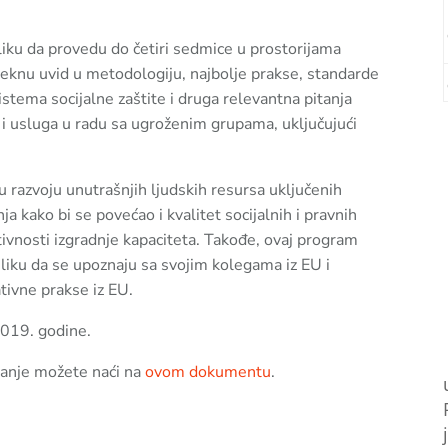
iku da provedu do četiri sedmice u prostorijama
teknu uvid u metodologiju, najbolje prakse, standarde
sistema socijalne zaštite i druga relevantna pitanja
e i usluga u radu sa ugroženim grupama, uključujući
 razvoju unutrašnjih ljudskih resursa uključenih
ja kako bi se povećao i kvalitet socijalnih i pravnih
tivnosti izgradnje kapaciteta. Takođe, ovaj program
liku da se upoznaju sa svojim kolegama iz EU i
tivne prakse iz EU.
2019. godine.
ivanje možete naći na
ovom dokumentu
.