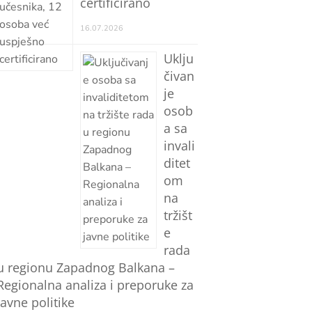
certificirano
16.07.2026
Uklju
čivan
je
osob
a sa
invali
ditet
om
na
tržišt
e
rada
u regionu Zapadnog Balkana –
Regionalna analiza i preporuke za
javne politike