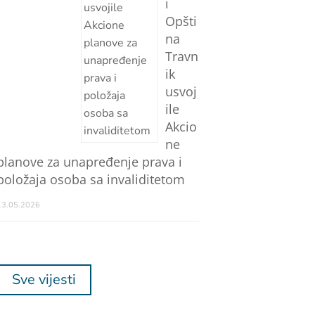
i
Opšti
na
Travn
ik
usvoj
ile
Akcio
ne
planove za unapređenje prava i
položaja osoba sa invaliditetom
13.05.2026
Sve vijesti