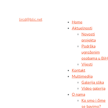
Adresa:
Kralja Petra II br.9,
78000 Banja Luka, BiH
Tel/fax:
+ 387 51 926 260
Mob:
+ 387 65 538 216
E-mail:
lircd@blic.net
Home
Aktuelnosti
Novosti
projekta
Podrška
ugroženim
osobama u BiH
Vijesti
Kontakt
Multimedija
Galerija slika
Video galerija
O nama
Ko smo i čime
se bavimo?