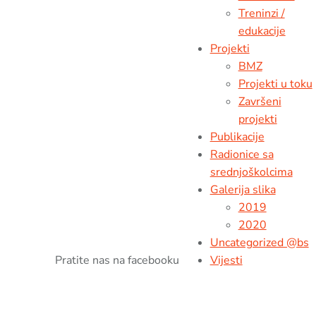
Treninzi /
edukacije
Projekti
BMZ
Projekti u toku
Završeni
projekti
Publikacije
Radionice sa
srednjoškolcima
Galerija slika
2019
2020
Uncategorized @bs
Pratite nas na facebooku
Vijesti