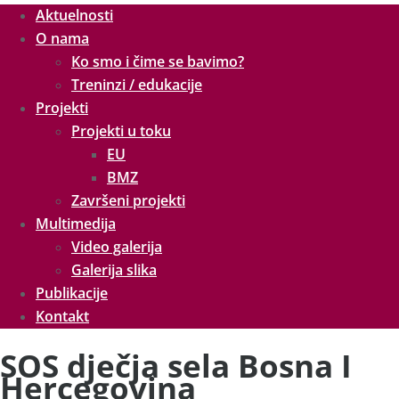
Aktuelnosti
O nama
Ko smo i čime se bavimo?
Treninzi / edukacije
Projekti
Projekti u toku
EU
BMZ
Završeni projekti
Multimedija
Video galerija
Galerija slika
Publikacije
Kontakt
SOS dječja sela Bosna I
Hercegovina