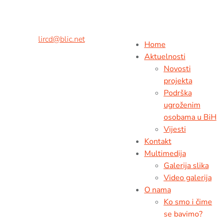
Adresa:
Kralja Petra II br.9,
78000 Banja Luka, BiH
Tel/fax:
+ 387 51 926 260
Mob:
+ 387 65 538 216
E-mail:
lircd@blic.net
Home
Aktuelnosti
Novosti
projekta
Podrška
ugroženim
osobama u BiH
Vijesti
Kontakt
Multimedija
Galerija slika
Video galerija
O nama
Ko smo i čime
se bavimo?