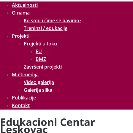
Aktuelnosti
O nama
Ko smo i čime se bavimo?
Treninzi / edukacije
Projekti
Projekti u toku
EU
BMZ
Završeni projekti
Multimedija
Video galerija
Galerija slika
Publikacije
Kontakt
Edukacioni Centar
Leskovac