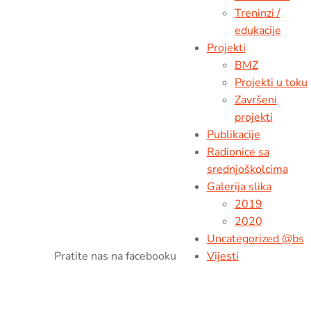
Treninzi /
edukacije
Projekti
BMZ
Projekti u toku
Završeni
projekti
Publikacije
Radionice sa
srednjoškolcima
Galerija slika
2019
2020
Uncategorized @bs
Pratite nas na facebooku
Vijesti