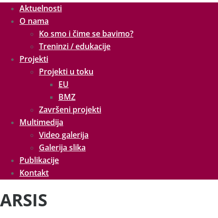
Aktuelnosti
O nama
Ko smo i čime se bavimo?
Treninzi / edukacije
Projekti
Projekti u toku
EU
BMZ
Završeni projekti
Multimedija
Video galerija
Galerija slika
Publikacije
Kontakt
ARSIS