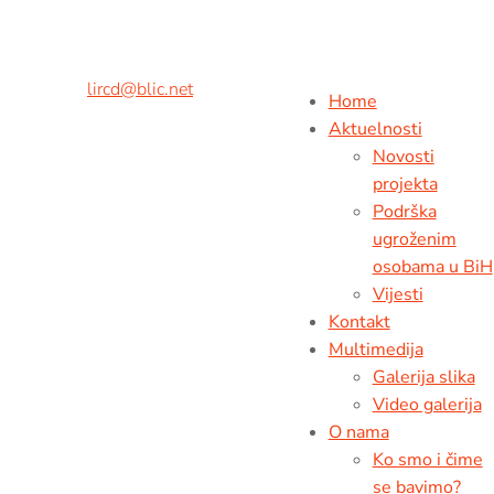
Adresa:
Kralja Petra II br.9,
78000 Banja Luka, BiH
Tel/fax:
+ 387 51 926 260
Mob:
+ 387 65 538 216
E-mail:
lircd@blic.net
Home
Aktuelnosti
Novosti
projekta
Podrška
ugroženim
osobama u BiH
Vijesti
Kontakt
Multimedija
Galerija slika
Video galerija
O nama
Ko smo i čime
se bavimo?