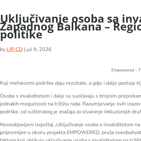
Uključivanje osoba sa inv
Zapadnog Balkana – Regio
politike
by
LIR CD
|
jul 9, 2026
Empowered – 7
Koji mehanizmi podrške daju rezultate, a gdje i dalje postoje klj
Osobe s invaliditetom i dalje se suočavaju s brojnim preprekam
jednakih mogućnosti na tržištu rada. Razumijevanje ovih izazo
podrške, od suštinskog je značaja za stvaranje inkluzivnijih d
Novoobjavljeni izvještaj „Uključivanje osoba s invaliditetom na
pripremljen u okviru projekta EMPOWERED, pruža sveobuhvatan 
faktore koji oblikuju uključivanje osoba s invaliditetom na tržiš