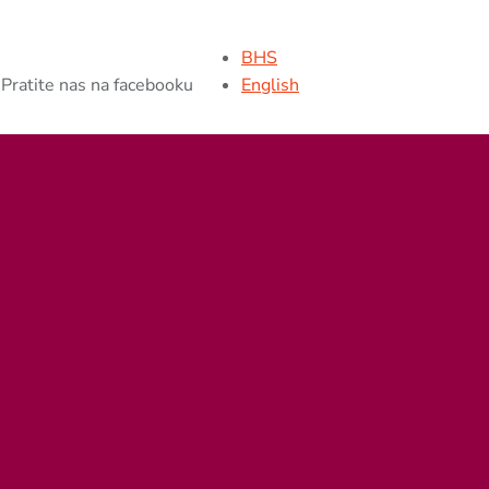
BHS
Pratite nas na facebooku
English