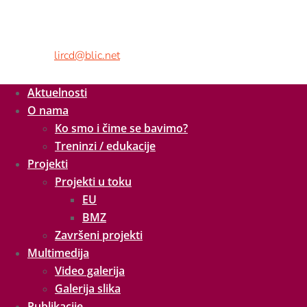
Adresa:
Kralja Petra II br.9,
78000 Banja Luka, BiH
Tel/fax:
+ 387 51 926 260
Mob:
+ 387 65 538 216
E-mail:
lircd@blic.net
Aktuelnosti
O nama
Ko smo i čime se bavimo?
Treninzi / edukacije
Projekti
Projekti u toku
EU
BMZ
Završeni projekti
Multimedija
Video galerija
Galerija slika
Publikacije