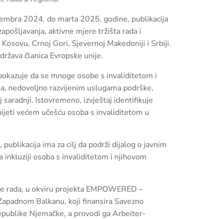
embra 2024. do marta 2025. godine, publikacija
zapošljavanja, aktivne mjere tržišta rada i
Kosovu, Crnoj Gori, Sjevernoj Makedoniji i Srbiji.
država članica Evropske unije.
 pokazuje da se mnoge osobe s invaliditetom i
ja, nedovoljno razvijenim uslugama podrške,
saradnji. Istovremeno, izvještaj identifikuje
nijeti većem učešću osoba s invaliditetom u
ublikacija ima za cilj da podrži dijalog o javnim
 inkluziji osoba s invaliditetom i njihovom
ište rada, u okviru projekta EMPOWERED –
a Zapadnom Balkanu, koji finansira Savezno
publike Njemačke, a provodi ga Arbeiter-