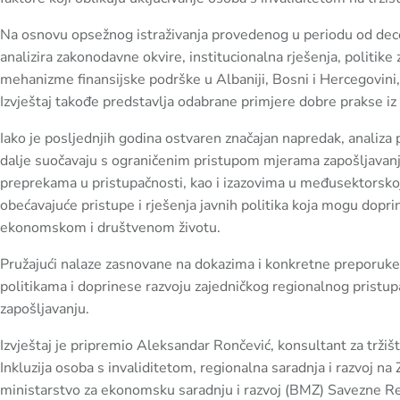
Na osnovu opsežnog istraživanja provedenog u periodu od dec
analizira zakonodavne okvire, institucionalna rješenja, politike 
mehanizme finansijske podrške u Albaniji, Bosni i Hercegovini, 
Izvještaj takođe predstavlja odabrane primjere dobre prakse iz 
Iako je posljednjih godina ostvaren značajan napredak, analiza
dalje suočavaju s ograničenim pristupom mjerama zapošljavan
preprekama u pristupačnosti, kao i izazovima u međusektorskoj 
obećavajuće pristupe i rješenja javnih politika koja mogu dopri
ekonomskom i društvenom životu.
Pružajući nalaze zasnovane na dokazima i konkretne preporuke, p
politikama i doprinese razvoju zajedničkog regionalnog pristupa
zapošljavanju.
Izvještaj je pripremio Aleksandar Rončević, konsultant za trž
Inkluzija osoba s invaliditetom, regionalna saradnja i razvoj n
ministarstvo za ekonomsku saradnju i razvoj (BMZ) Savezne Re