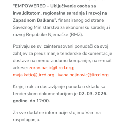
“EMPOWERED – Uključivanje osoba sa
invaliditetom, regionalna saradnja i razvoj na
Zapadnom Balkanu”,
finansiranog od strane
Saveznog Ministarstva za ekonomsku saradnju i
razvoj Republike Njemačke (BMZ).
Pozivaju se svi zainteresovani ponuđači da svoj
zahtjev za preuzimanje tenderske dokumentacije
dostave na memorandumu kompanije, na e-mail
adrese:
zoran.basic@lircd.org
;
maja.katic@lircd.org
i
ivana.bojinovic@lircd.org
.
Krajnji rok za dostavljanje ponuda u skladu sa
tenderskom dokumentacijom je
02. 03. 2026.
godine, do 12:00.
Za sve dodatne informacije stojimo Vam na
raspolaganju.