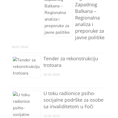
Zapadnog
Balkana –
Regionalna
analiza i
preporuke za
javne politike
09.07.2026
Tender za rekonstrukciju
trotoara
09.06.2026
U toku radionice psiho-
socijalne podrške za osobe
sa invaliditetom u Foči
15.05.2026