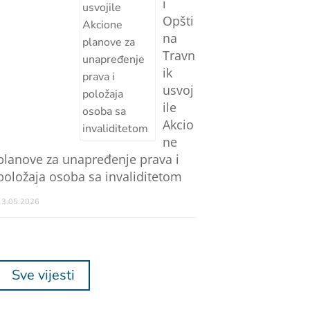
i
Opšti
na
Travn
ik
usvoj
ile
Akcio
ne
planove za unapređenje prava i
položaja osoba sa invaliditetom
13.05.2026
Sve vijesti