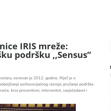
nice IRIS mreže:
šku podršku ,,Sensus”
ostara, osnovan je 2012. godine. Riječ je o
lj poboljšanje psihosocijalnog razvoja, pružanje podrške
rasle, kroz preventivni, interventni, savjetodavni i