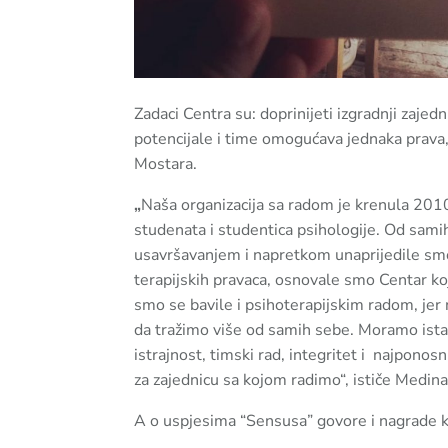
Zadaci Centra su: doprinijeti izgradnji zaje
potencijale i time omogućava jednaka prava,
Mostara.
„
Naša organizacija sa radom je krenula 2010
studenata i studentica psihologije. Od sami
usavršavanjem i napretkom unaprijedile smo 
terapijskih pravaca, osnovale smo Centar k
smo se bavile i psihoterapijskim radom, jer n
da tražimo više od samih sebe. Moramo istać
istrajnost, timski rad, integritet i najpono
za zajednicu sa kojom radimo“, ističe Medina
A o uspjesima “Sensusa” govore i nagrade ko