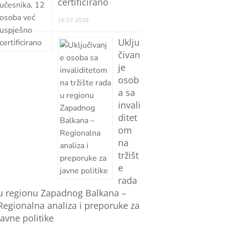
certificirano
16.07.2026
Uklju
čivan
je
osob
a sa
invali
ditet
om
na
tržišt
e
rada
u regionu Zapadnog Balkana –
Regionalna analiza i preporuke za
javne politike