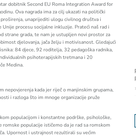
Centar dobitnik Second EU Roma Integration Award for
inu. Ova nagrada ima za cilj ukazati na politički
roširenja, unaprijediti ulogu civilnog društva i
Unije procesu socijalne inkluzije. Prateći naš rad i
od strane grada, te nam je ustupljen novi prostor za
obimost djelovanja, jača želju i motivisanost. Gledajući
snika: 84 djece, 92 roditelja, 32 pedagoška radnika,
ndividualnih psihoterapijskih tretmana i 20
iče Medina.
m nepovjerenja kada jer riječ o manjinskim grupama,
nosti i razloga što im mnoge organizacije pruže
skom populacijom i konstantne podrške, psihološke,
ce romske populacije ističemo da je rad sa romskom
ča. Upornost i ustrajnost rezultirali su većim