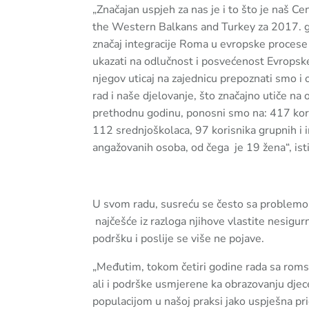
„Značajan uspjeh za nas je i to što je naš 
the Western Balkans and Turkey za 2017. god
značaj integracije Roma u evropske procese p
ukazati na odlučnost i posvećenost Evropske 
njegov uticaj na zajednicu prepoznati smo i 
rad i naše djelovanje, što značajno utiče na 
prethodnu godinu, ponosni smo na: 417 kori
112 srednjoškolaca, 97 korisnika grupnih i i
angažovanih osoba, od čega je 19 žena“, ist
U svom radu, susreću se često sa problemo
najčešće iz razloga njihove vlastite nesigur
podršku i poslije se više ne pojave.
„Međutim, tokom četiri godine rada sa rom
ali i podrške usmjerene ka obrazovanju dje
populacijom u našoj praksi jako uspješna pri