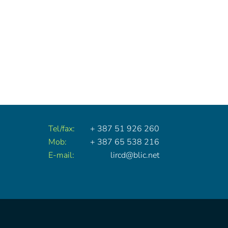
Tel/fax:
+ 387 51 926 260
Mob:
+ 387 65 538 216
E-mail:
lircd@blic.net