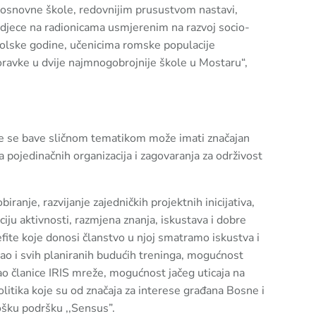
 osnovne škole, redovnijim prusustvom nastavi,
jece na radionicama usmjerenim na razvoj socio-
olske godine, učenicima romske populacije
oravke u dvije najmnogobrojnije škole u Mostaru“,
je se bave sličnom tematikom može imati značajan
a pojedinačnih organizacija i zagovaranja za održivost
ranje, razvijanje zajedničkih projektnih inicijativa,
iju aktivnosti, razmjena znanja, iskustava i dobre
ite koje donosi članstvo u njoj smatramo iskustva i
ao i svih planiranih budućih treninga, mogućnost
ao članice IRIS mreže, mogućnost jačeg uticaja na
olitika koje su od značaja za interese građana Bosne i
ošku podršku ,,Sensus”.