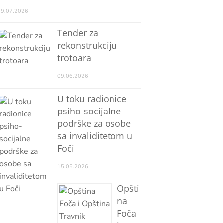
09.07.2026
Tender za
rekonstrukciju
trotoara
09.06.2026
U toku radionice
psiho-socijalne
podrške za osobe
sa invaliditetom u
Foči
15.05.2026
Opšti
na
Foča