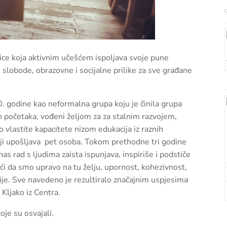
dnice koja aktivnim učešćem ispoljava svoje pune
 slobode, obrazovne i socijalne prilike za sve građane
. godine kao neformalna grupa koju je činila grupa
h početaka, vođeni željom za za stalnim razvojem,
vlastite kapacitete nizom edukacija iz raznih
oji upošljava pet osoba. Tokom prethodne tri godine
as rad s ljudima zaista ispunjava, inspiriše i podstiče
i da smo upravo na tu želju, upornost, kohezivnost,
snije. Sve navedeno je rezultiralo značajnim uspjesima
 Kljako iz Centra.
je su osvajali.