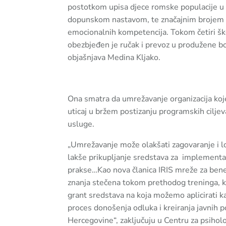
postotkom upisa djece romske populacije u
dopunskom nastavom, te značajnim brojem d
emocionalnih kompetencija. Tokom četiri šk
obezbjeđen je ručak i prevoz u produžene b
objašnjava Medina Kljako.
Ona smatra da umrežavanje organizacija ko
uticaj u bržem postizanju programskih ciljev
usluge.
„Umrežavanje može olakšati zagovaranje i lobi
lakše prikupljanje sredstava za implementac
prakse…Kao nova članica IRIS mreže za benef
znanja stečena tokom prethodog treninga, k
grant sredstava na koja možemo aplicirati k
proces donošenja odluka i kreiranja javnih p
Hercegovine“, zaključuju u Centru za psihol