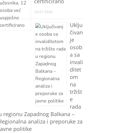
certificirano
16.07.2026
Uklju
čivan
je
osob
a sa
invali
ditet
om
na
tržišt
e
rada
u regionu Zapadnog Balkana –
Regionalna analiza i preporuke za
javne politike