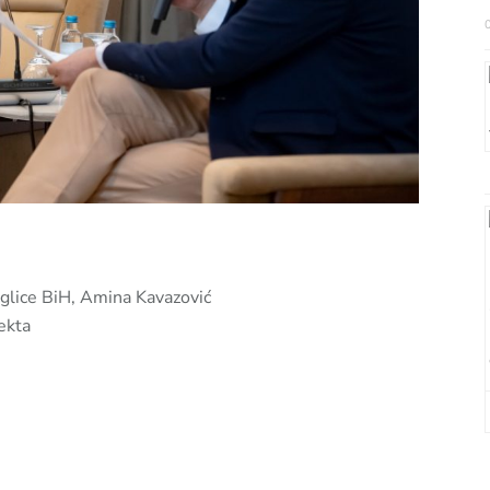
li:
jeglice BiH, Amina Kavazović
ekta