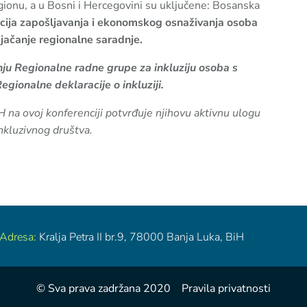
gionu, a u Bosni i Hercegovini su uključene: Bosanska
ocija zapošljavanja i ekonomskog osnaživanja osoba
i jačanje regionalne saradnje.
nju Regionalne radne grupe za inkluziju osoba s
egionalne deklaracije o inkluziji.
H na ovoj konferenciji potvrđuje njihovu aktivnu ulogu
inkluzivnog društva.
Adresa:
Kralja Petra II br.9,
78000 Banja Luka, BiH
© Sva prava zadržana 2020 Pravila privatnosti