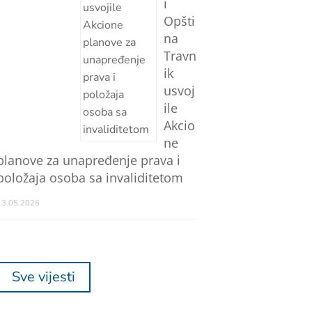
i
Opšti
na
Travn
ik
usvoj
ile
Akcio
ne
planove za unapređenje prava i
položaja osoba sa invaliditetom
13.05.2026
Sve vijesti