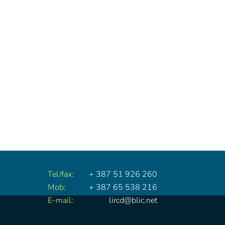
Tel/fax:
+ 387 51 926 260
Mob:
+ 387 65 538 216
E-mail:
lircd@blic.net