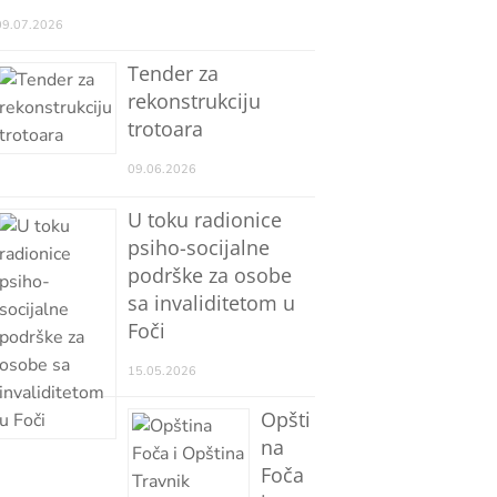
09.07.2026
Tender za
rekonstrukciju
trotoara
09.06.2026
U toku radionice
psiho-socijalne
podrške za osobe
sa invaliditetom u
Foči
15.05.2026
Opšti
na
Foča