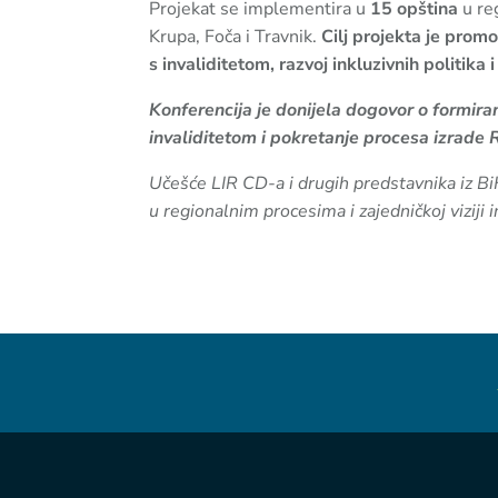
Projekat se implementira u
15 opština
u re
Krupa, Foča i Travnik.
Cilj projekta je prom
s invaliditetom, razvoj inkluzivnih politika 
Konferencija je donijela dogovor o formira
invaliditetom i pokretanje procesa izrade R
Učešće LIR CD-a i drugih predstavnika iz Bi
u regionalnim procesima i zajedničkoj viziji 