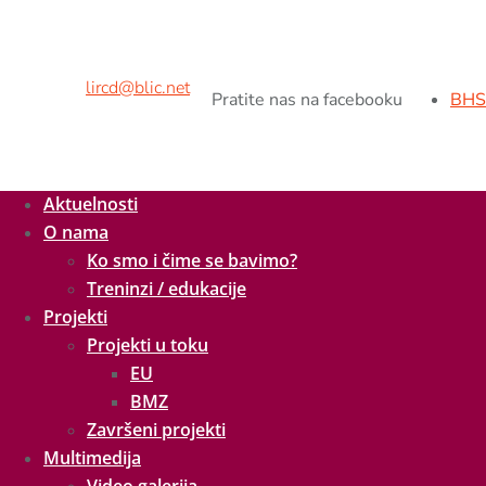
Adresa:
Kralja Petra II br.9,
78000 Banja Luka, BiH
Tel/fax:
+ 387 51 926 260
Mob:
+ 387 65 538 216
E-mail:
lircd@blic.net
Pratite nas na facebooku
BHS
Aktuelnosti
O nama
Ko smo i čime se bavimo?
Treninzi / edukacije
Projekti
Projekti u toku
EU
BMZ
Završeni projekti
Multimedija