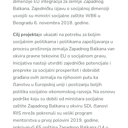
dimenzije EU integracija za zemlje Zapadnog
Balkana. Zajedničku izjavu o socijalnoj dimenziji
usvojili su ministri socijalne zaštite WB6 u
Beogradu 6. novembra 2018. godine.
Cilj projekta
je ukazati na potrebu za boljim
socijalnim politikama i politikama zapošljavanja u
procesu proširenja zemalja Zapadnog Balkana van
okvira pravne tekovine EU o socijalnom pravu.
Inicijativa nastoji utvrditi zajedničke potencijale i
prepreke za socijalni prosperitet i dobrobit
građana ovih zemalja na njihovom putu ka
članstvu u Europskoj uniji i postizanju boljih
politika socijalno-ekonomskog razvoja. Na osnovu
podrške koju su dobili od ministara socijalne
zaštite Zapadnog Balkana u okviru SDI, članovi
IRIS mreže pokrenuli su veliki program
mentorstva u prvoj polovini 2019. godine,
pokrivajući 65 opština Zapadnog Balkana (14 u