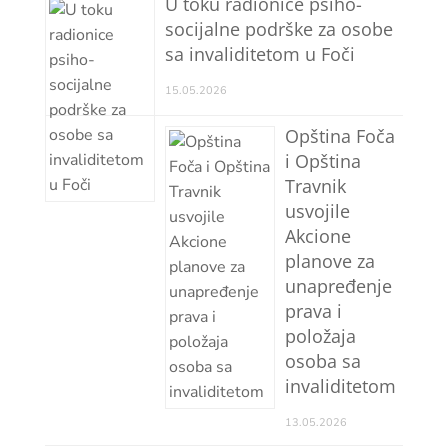
U toku radionice psiho-
socijalne podrške za osobe
sa invaliditetom u Foči
15.05.2026
Opština Foča
i Opština
Travnik
usvojile
Akcione
planove za
unapređenje
prava i
položaja
osoba sa
invaliditetom
13.05.2026