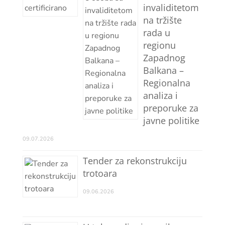
invaliditetom
na tržište
rada u
regionu
Zapadnog
Balkana –
Regionalna
analiza i
preporuke za
javne politike
09.07.2026
Tender za rekonstrukciju
trotoara
09.06.2026