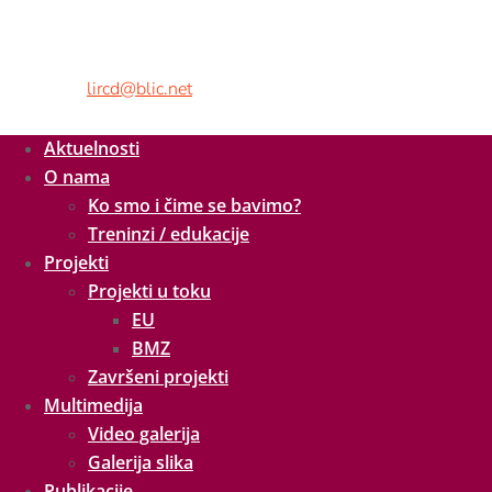
Adresa:
Kralja Petra II br.9,
78000 Banja Luka, BiH
Tel/fax:
+ 387 51 926 260
Mob:
+ 387 65 538 216
E-mail:
lircd@blic.net
Aktuelnosti
O nama
Ko smo i čime se bavimo?
Treninzi / edukacije
Projekti
Projekti u toku
EU
BMZ
Završeni projekti
Multimedija
Video galerija
Galerija slika
Publikacije