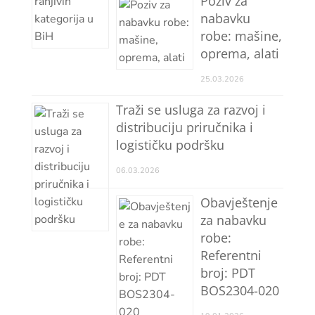
Poziv za
nabavku
robe: mašine,
oprema, alati
25.03.2026
Traži se usluga za razvoj i
distribuciju priručnika i
logističku podršku
06.03.2026
Obavještenje
za nabavku
robe:
Referentni
broj: PDT
BOS2304-020