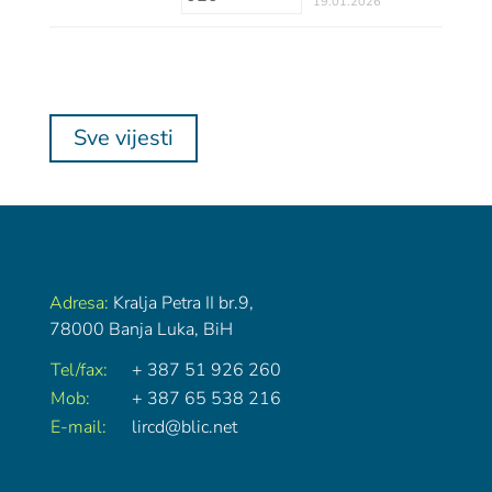
19.01.2026
Sve vijesti
Adresa:
Kralja Petra II br.9,
78000 Banja Luka, BiH
Tel/fax:
+ 387 51 926 260
Mob:
+ 387 65 538 216
E-mail:
lircd@blic.net