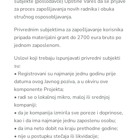
subjekte (poslodavce) Opštine Vareš da se prijave
za proces zapošljavanja novih radnika i obuka
stručnog osposobljavanja.
Privrednim subjektima za zapošljavanje korisnika
pripada materijalni grant do 2700 eura bruto po
jednom zaposlenom.
Uslovi koji trebaju ispunjavati privredni subjekti
su:
• Registrovani su najmanje jednu godinu prije
datuma ovog Javnog poziva, a u okviru ove
komponente Projekta;
• radi se o lokalnoj mikro, maloj ili srednjoj
kompaniji;
• da je kompanija izmirila sve poreze i doprinose,
kao i da ima najmanje jednu zaposlenu osobu;
• da ima neto dobit na kraju prethodne godine;
• nije u postupku stečaja ili likvidacije;