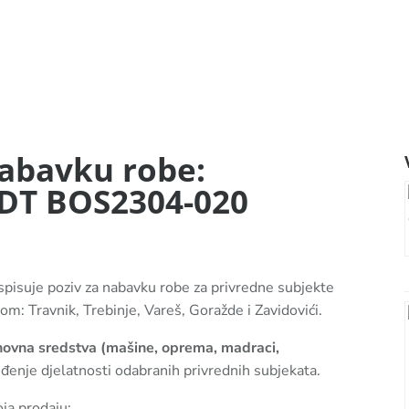
nabavku robe:
PDT BOS2304-020
aspisuje poziv za nabavku robe za privredne subjekte
om: Travnik, Trebinje, Vareš, Goražde i Zavidovići.
novna sredstva (mašine, oprema, madraci,
đenje djelatnosti odabranih privrednih subjekata.
oja prodaju: