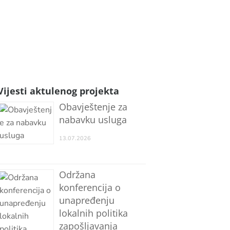
Vijesti aktulenog projekta
Obavještenje za
nabavku usluga
13.07.2026
Održana
konferencija o
unapređenju
lokalnih politika
zapošljavanja