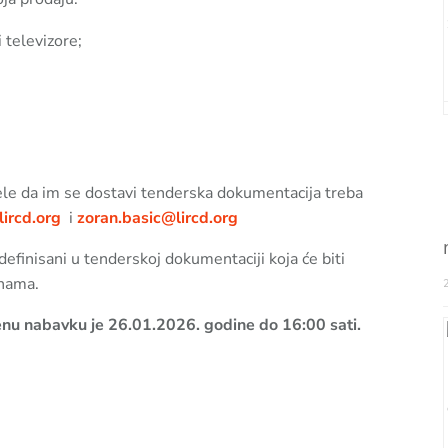
 televizore;
žele da im se dostavi tenderska dokumentacija treba
lircd.org
i
zoran.basic@lircd.org
definisani u tenderskoj dokumentaciji koja će biti
anama.
enu nabavku je 26.01.2026. godine do 16:00 sati.