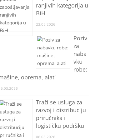
ranjivih kategorija u
BiH
22.05.2026
Poziv
za
naba
vku
robe:
mašine, oprema, alati
25.03.2026
Traži se usluga za
razvoj i distribuciju
priručnika i
logističku podršku
06.03.2026