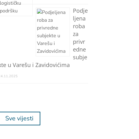
Podje
ljena
roba
za
privr
edne
subje
kte u Varešu i Zavidovićima
24.11.2025
Sve vijesti