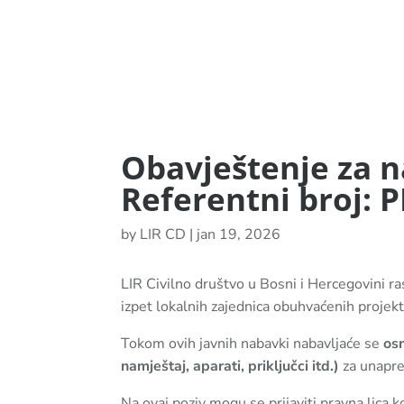
Obavještenje za 
Referentni broj: 
by
LIR CD
|
jan 19, 2026
LIR Civilno društvo u Bosni i Hercegovini r
izpet lokalnih zajednica obuhvaćenih projekt
Tokom ovih javnih nabavki nabavljaće se
os
namještaj, aparati, priključci itd.)
za unapre
Na ovaj poziv mogu se prijaviti pravna lica k