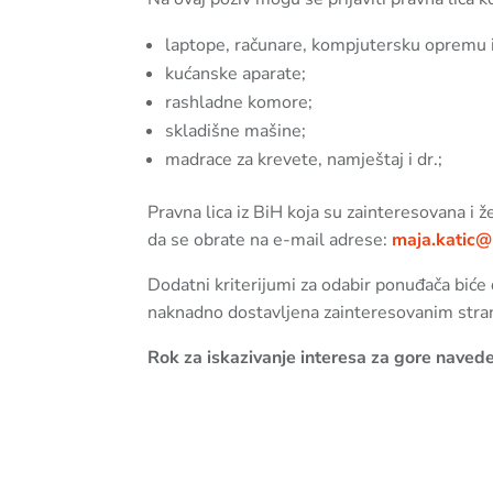
laptope, računare, kompjutersku opremu i
kućanske aparate;
rashladne komore;
skladišne mašine;
madrace za krevete, namještaj i dr.;
Pravna lica iz BiH koja su zainteresovana i 
da se obrate na e-mail adrese:
maja.katic@
Dodatni kriterijumi za odabir ponuđača biće 
naknadno dostavljena zainteresovanim str
Rok za iskazivanje interesa za gore naved