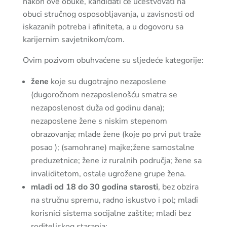
nakon ove obuke, kandidati će učestvovati na
obuci stručnog osposobljavanja
,
u zavisnosti od
iskazanih potreba i afiniteta, a u dogovoru sa
karijernim savjetnikom/com.
Ovim pozivom obuhvaćene su sljedeće kategorije:
žene
koje su dugotrajno nezaposlene
(dugoročnom nezaposlenošću smatra se
nezaposlenost duža od godinu dana);
nezaposlene žene s niskim stepenom
obrazovanja; mlade žene (koje po prvi put traže
posao ); (samohrane) majke;žene samostalne
preduzetnice; žene iz ruralnih područja; žene sa
invaliditetom, ostale ugrožene grupe žena.
mladi od 18 do 30 godina starosti
, bez obzira
na stručnu spremu, radno iskustvo i pol; mladi
korisnici sistema socijalne zaštite; mladi bez
roditeljskog staranja;