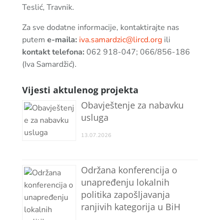
Teslić, Travnik.
Za sve dodatne informacije, kontaktirajte nas
putem
e-maila:
iva.samardzic@lircd.org
ili
kontakt telefona:
062 918-047; 066/856-186
(Iva Samardžić).
Vijesti aktulenog projekta
Obavještenje za nabavku
usluga
13.07.2026
Održana konferencija o
unapređenju lokalnih
politika zapošljavanja
ranjivih kategorija u BiH