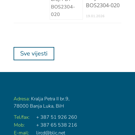
BOS2304-020
19.01.2026
Sve vijesti
Adresa:
Kralja Petra II br.9,
78000 Banja Luka, BiH
Tel/fax:
+ 387 51 926 260
Mob:
+ 387 65 538 216
E-mail:
lircd@blic.net