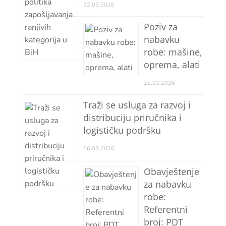
22.05.2026
Poziv za
nabavku
robe: mašine,
oprema, alati
25.03.2026
Traži se usluga za razvoj i
distribuciju priručnika i
logističku podršku
06.03.2026
Obavještenje
za nabavku
robe:
Referentni
broj: PDT