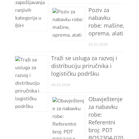
Poziv za
nabavku
robe: mašine,
oprema, alati
25.03.2026
Traži se usluga za razvoj i
distribuciju priručnika i
logističku podršku
06.03.2026
Obavještenje
za nabavku
robe:
Referentni
broj: PDT
BOS2304-020