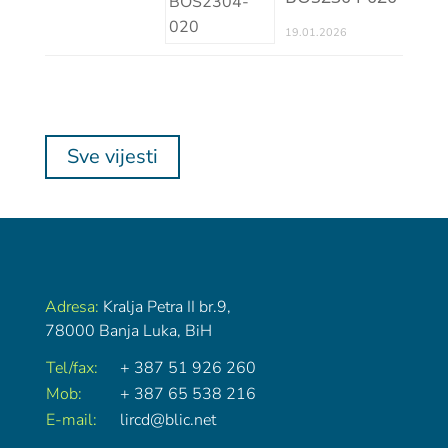
19.01.2026
Sve vijesti
Adresa:
Kralja Petra II br.9,
78000 Banja Luka, BiH
Tel/fax:
+ 387 51 926 260
Mob:
+ 387 65 538 216
E-mail:
lircd@blic.net