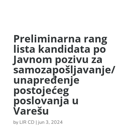
Preliminarna rang
lista kandidata po
Javnom pozivu za
samozapošljavanje/
unapređenje
postojećeg
poslovanja u
Varešu
by
LIR CD
|
jun 3, 2024