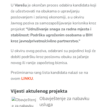
U
Varešu
je okončan proces odabira kandidata koji
će učestvovati na obukama o upravljanju
poslovanjem i zelenoj ekonomiji, a u okviru
Javnog poziva za samozapošljavanje korisnika kroz
projekat
“Udruživanje snaga za radna mjesta i
stabilnost: Podrška ugroženim osobama u BIH
kroz javno/privatno/civilno partnerstvo.“
U okviru ovog poziva, odabrani su pojedinci koji će
dobiti podršku kroz poslovnu obuku za jačanje
novog ili ranije započetog biznisa.
Preliminarna rang lista kandidata nalazi se na
ovom
LINKU
.
Vijesti aktulenog projekta
Obavještenje za nabavku
usluga