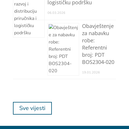
logističku podršku
06.03.2026
Obavještenje
za nabavku
robe:
Referentni
broj: PDT
BOS2304-020
19.01.2026
Sve vijesti