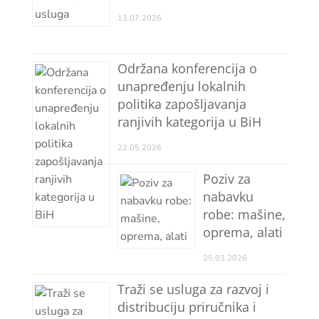
13.07.2026
Održana konferencija o
unapređenju lokalnih
politika zapošljavanja
ranjivih kategorija u BiH
22.05.2026
Poziv za
nabavku
robe: mašine,
oprema, alati
25.03.2026
Traži se usluga za razvoj i
distribuciju priručnika i