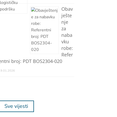
Obav
ješte
nje
za
naba
vku
robe:
Refer
entni broj: PDT BOS2304-020
19.01.2026
Sve vijesti