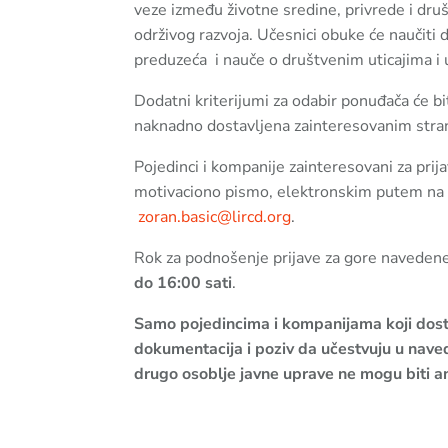
veze između životne sredine, privrede i druš
održivog razvoja. Učesnici obuke će naučiti 
preduzeća i nauče o društvenim uticajima i 
Dodatni kriterijumi za odabir ponuđača će bit
naknadno dostavljena zainteresovanim str
Pojedinci i kompanije zainteresovani za prija
motivaciono pismo, elektronskim putem na
zoran.basic@lircd.org
.
Rok za podnošenje prijave za gore naveden
do 16:00 sati
.
Samo pojedincima i kompanijama koji dost
dokumentacija i poziv da učestvuju u nav
drugo osoblje javne uprave ne mogu biti an