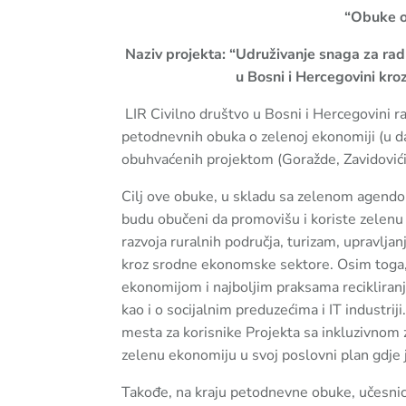
“Obuke o
Naziv projekta: “Udruživanje snaga za ra
u Bosni i Hercegovini kroz
LIR Civilno društvo u Bosni i Hercegovini r
petodnevnih obuka o zelenoj ekonomiji (u d
obuhvaćenih projektom (Goražde, Zavidovići, 
Cilj ove obuke, u skladu sa zelenom agendom 
budu obučeni da promovišu i koriste zelenu 
razvoja ruralnih područja, turizam, upravljanj
kroz srodne ekonomske sektore. Osim toga, k
ekonomijom i najboljim praksama recikliranj
kao i o socijalnim preduzećima i IT industrij
mesta za korisnike Projekta sa inkluzivnom 
zelenu ekonomiju u svoj poslovni plan gdje
Takođe, na kraju petodnevne obuke, učesnici