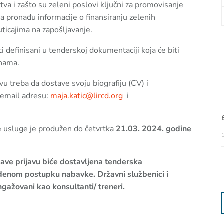
tva i zašto su zeleni poslovi ključni za promovisanje
da pronađu informacije o finansiranju zelenih
uticajima na zapošljavanje.
i definisani u tenderskoj dokumentaciji koja će biti
anama.
vu treba da dostave svoju biografiju (CV) i
 email adresu:
maja.katic@lircd.org
i
e usluge je produžen do četvrtka
21.03. 2024. godine
ave prijavu biće dostavljena tenderska
edenom postupku nabavke. Državni službenici i
gažovani kao konsultanti/ treneri.