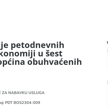
nje petodnevnih
konomiji u šest
općina obuhvaćenih
E ZA NABAVKU USLUGA
broj: PDT BOS2304-009