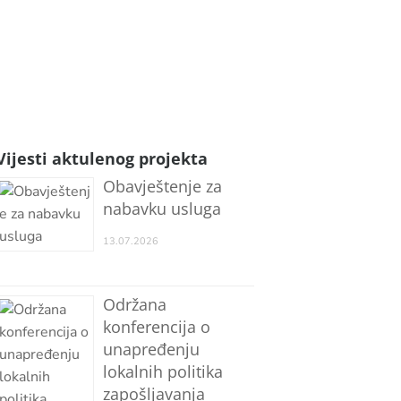
Vijesti aktulenog projekta
Obavještenje za
nabavku usluga
13.07.2026
Održana
konferencija o
unapređenju
lokalnih politika
zapošljavanja