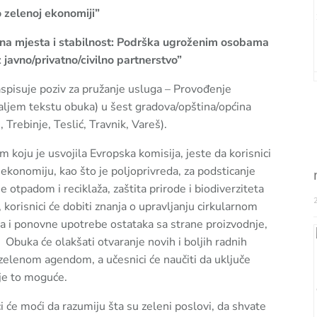
 zelenoj ekonomiji”
dna mjesta i stabilnost: Podrška ugroženim osobama
 javno/privatno/civilno partnerstvo”
aspisuje poziv za pružanje usluga – Provođenje
aljem tekstu obuka) u šest gradova/opština/općina
Trebinje, Teslić, Travnik, Vareš).
koju je usvojila Evropska komisija, jeste da korisnici
ekonomiju, kao što je poljoprivreda, za podsticanje
e otpadom i reciklaža, zaštita prirode i biodiverziteta
orisnici će dobiti znanja o upravljanju cirkularnom
a i ponovne upotrebe ostataka sa strane proizvodnje,
i. Obuka će olakšati otvaranje novih i boljih radnih
zelenom agendom, a učesnici će naučiti da uključe
 je to moguće.
 će moći da razumiju šta su zeleni poslovi, da shvate