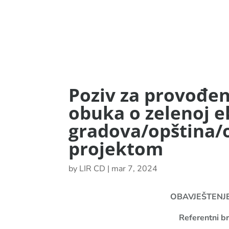
Poziv za provođe
obuka o zelenoj e
gradova/opština/
projektom
by
LIR CD
|
mar 7, 2024
OBAVJEŠTENJ
Referentni 