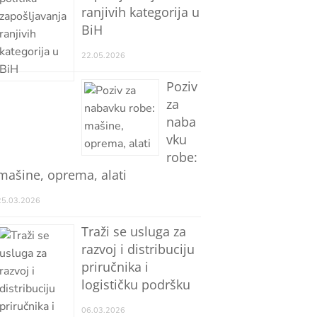
ranjivih kategorija u
BiH
22.05.2026
Poziv
za
naba
vku
robe:
mašine, oprema, alati
25.03.2026
Traži se usluga za
razvoj i distribuciju
priručnika i
logističku podršku
06.03.2026