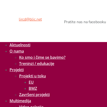
Adresa:
Kralja Petra II br.9,
78000 Banja Luka, BiH
Tel/fax:
+ 387 51 926 260
Mob:
+ 387 65 538 216
E-mail:
lircd@blic.net
Pratite nas na facebooku
Aktuelnosti
O nama
Ko smo i čime se bavimo?
Treninzi / edukacije
Projekti
Projekti u toku
EU
BMZ
Završeni projekti
Multimedija