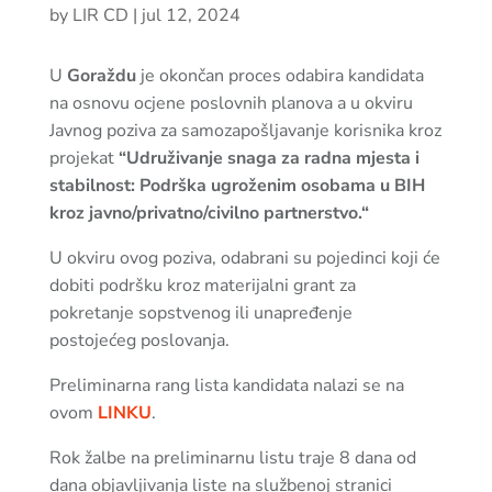
by
LIR CD
|
jul 12, 2024
U
Goraždu
je okončan proces odabira kandidata
na osnovu ocjene poslovnih planova a u okviru
Javnog poziva za samozapošljavanje korisnika kroz
projekat
“Udruživanje snaga za radna mjesta i
stabilnost: Podrška ugroženim osobama u BIH
kroz javno/privatno/civilno partnerstvo.“
U okviru ovog poziva, odabrani su pojedinci koji će
dobiti podršku kroz materijalni grant za
pokretanje sopstvenog ili unapređenje
postojećeg poslovanja.
Preliminarna rang lista kandidata nalazi se na
ovom
LINKU
.
Rok žalbe na preliminarnu listu traje 8 dana od
dana objavljivanja liste na službenoj stranici