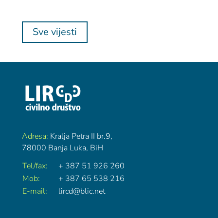
Sve vijesti
Adresa:
Kralja Petra II br.9,
78000 Banja Luka, BiH
Tel/fax:
+ 387 51 926 260
Mob:
+ 387 65 538 216
E-mail:
lircd@blic.net